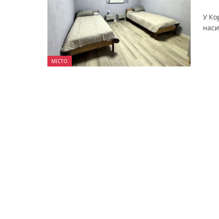
У Ко
наси
МІСТО