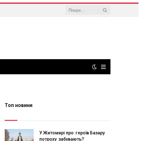
Топ новини
У Житомирі про героїв Базару
потроху забувають?