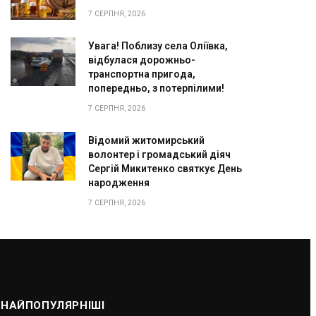
7 СЕРПНЯ, 2026
Увага! Поблизу села Оліївка,
відбулася дорожньо-
транспортна пригода,
попередньо, з потерпілими!
7 СЕРПНЯ, 2026
Відомий житомирський
волонтер і громадський діяч
Сергій Микитенко святкує День
народження
7 СЕРПНЯ, 2026
НАЙПОПУЛЯРНІШІ