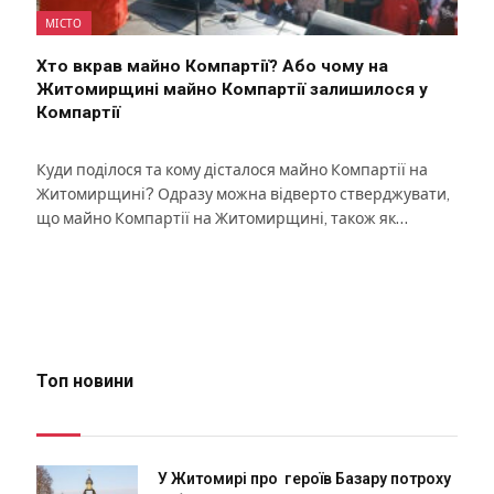
МІСТО
Хто вкрав майно Компартії? Або чому на
Житомирщині майно Компартії залишилося у
Компартії
Куди поділося та кому дісталося майно Компартії на
Житомирщині? Одразу можна відверто стверджувати,
що майно Компартії на Житомирщині, також як…
Топ новини
У Житомирі про героїв Базару потроху