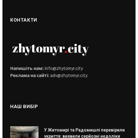
КОНТАКТИ
Напишіть нам:
info@zhytomyr.city
Реклама на сайті:
adv@zhytomyr.city
НАШ ВИБІР
У Житомирі та Радомишлі перевірили
укриття: виявили серйозні недоліки