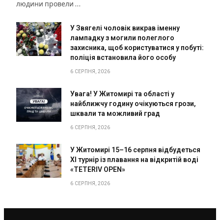
людини провели …
У Звягелі чоловік викрав іменну
лампадку з могили полеглого
захисника, щоб користуватися у побуті:
поліція встановила його особу
6 СЕРПНЯ, 2026
Увага! У Житомирі та області у
найближчу годину очікуються грози,
шквали та можливий град
6 СЕРПНЯ, 2026
У Житомирі 15–16 серпня відбудеться
XI турнір із плавання на відкритій воді
«TETERIV OPEN»
6 СЕРПНЯ, 2026