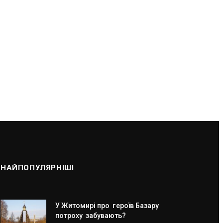
НАЙПОПУЛЯРНІШІ
У Житомирі про героїв Базару
потроху забувають?