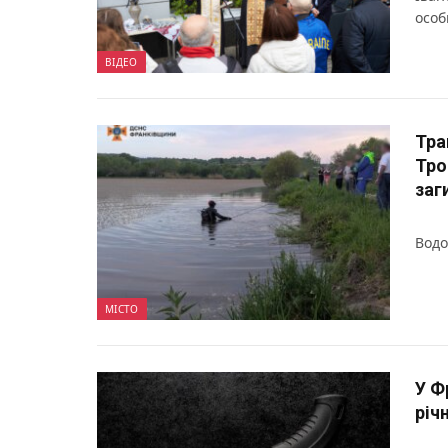
особ
ВІДЕО
Тра
Тро
заг
Водо
МІСТО
У Ф
річ