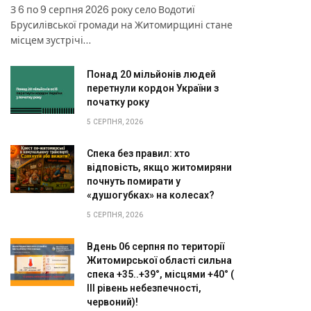
З 6 по 9 серпня 2026 року село Водотиї
Брусилівської громади на Житомирщині стане
місцем зустрічі…
Понад 20 мільйонів людей
перетнули кордон України з
початку року
5 СЕРПНЯ, 2026
Спека без правил: хто
відповість, якщо житомиряни
почнуть помирати у
«душогубках» на колесах?
5 СЕРПНЯ, 2026
Вдень 06 серпня по території
Житомирської області сильна
спека +35..+39°, місцями +40° (
III рівень небезпечності,
червоний)!