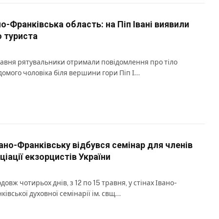
но-Франківська область: на Піп Івані виявили
о туриста
равня рятувальники отримали повідомлення про тіло
домого чоловіка біля вершини гори Піп І…
вано-Франківську відбувся семінар для членів
ціації екзорцистів України
довж чотирьох днів, з 12 по 15 травня, у стінах Івано-
ківської духовної семінарії ім. свщ…