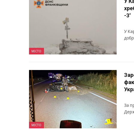
У К
хре
-3°
У Ка
добр
МІСТО
Зар
фак
Укр
За п
Держ
МІСТО