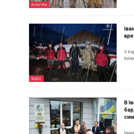
КУЛЬТУРА
Іва
вря
У Ка
Київ
ВІДЕО
В І
бар
сим
Іван