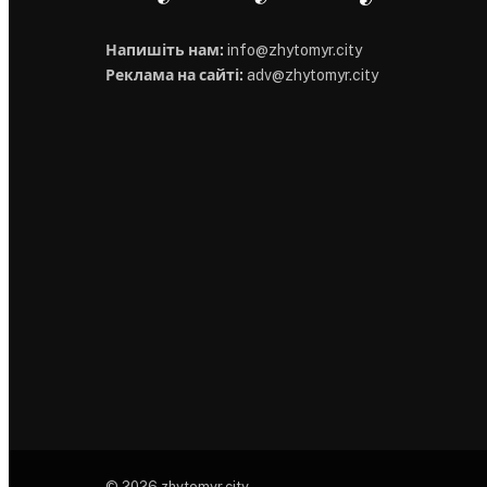
Напишіть нам:
info@zhytomyr.city
Реклама на сайті:
adv@zhytomyr.city
© 2026 zhytomyr.city