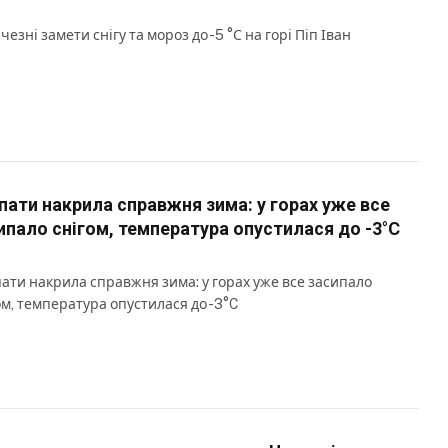
чезні замети снігу та мороз до -5 °С на горі Піп Іван
пати накрила справжня зима: у горах уже все
ипало снігом, температура опустилася до -3°C
ати накрила справжня зима: у горах уже все засипало
ом, температура опустилася до -3°C