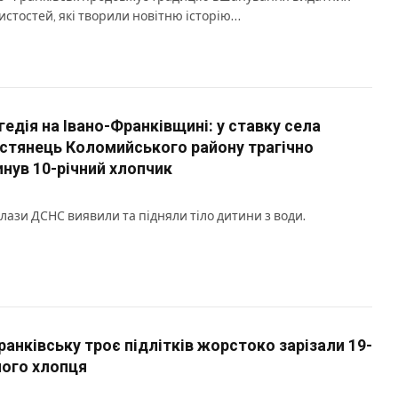
истостей, які творили новітню історію…
гедія на Івано-Франківщині: у ставку села
стянець Коломийського району трагічно
инув 10-річний хлопчик
лази ДСНС виявили та підняли тіло дитини з води.
ранківську троє підлітків жорстоко зарізали 19-
ного хлопця