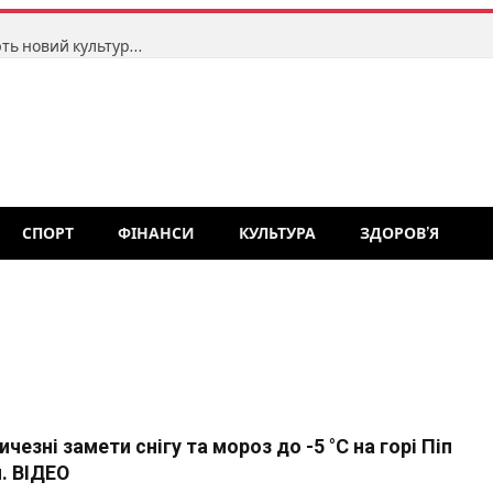
У маленькому селі на Житомирщині створюють новий культурний центр для незалежних театрів ляльок: тут відбудеться перший фестиваль «Точка відліку»
СПОРТ
ФІНАНСИ
КУЛЬТУРА
ЗДОРОВ’Я
ичезні замети снігу та мороз до -5 °С на горі Піп
н. ВІДЕО