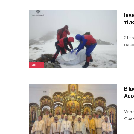
Іва
тіл
21 т
неві
МІСТО
В І
Асо
Упро
Фран