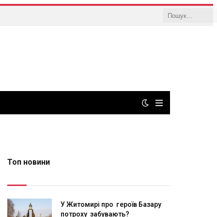
Топ новини
У Житомирі про героїв Базару
потроху забувають?