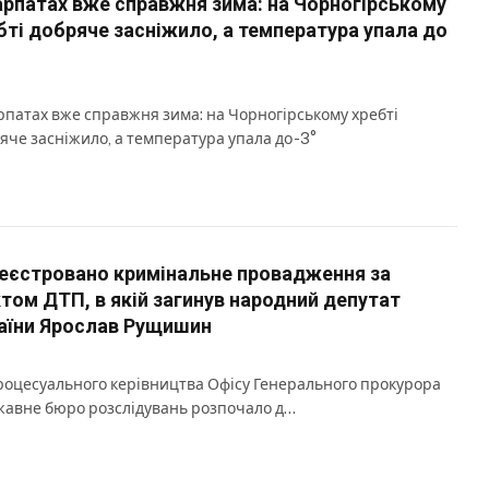
арпатах вже справжня зима: на Чорногірському
бті добряче засніжило, а температура упала до
рпатах вже справжня зима: на Чорногірському хребті
яче засніжило, а температура упала до -3°
еєстровано кримінальне провадження за
том ДТП, в якій загинув народний депутат
аїни Ярослав Рущишин
роцесуального керівництва Офісу Генерального прокурора
авне бюро розслідувань розпочало д…