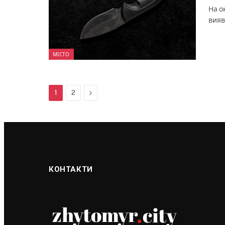
На о
вияв
МІСТО
Next
1
2
КОНТАКТИ