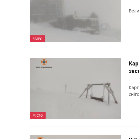
Вели
ВІДЕО
Кар
зас
Карп
сніг
МІСТО