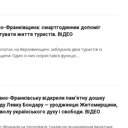
но-Франківщина: смартгодинник допоміг
тувати життя туристів. ВІДЕО
рпатах, на Верховинщині, заблукали двоє туристів із
щини. Один із них скористався функціє…
вано-Франківську відкрили пам’ятну дошку
ду Левку Бондару — уродженцю Житомирщини,
волу українського духу і свободи. ВІДЕО
о-Франківськ продовжує традицію вшанування видатних