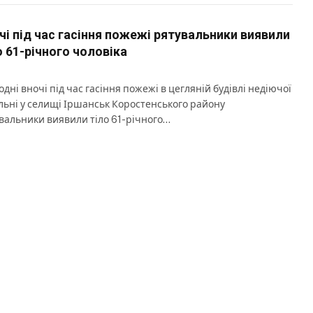
чі під час гасіння пожежі рятувальники виявили
о 61-річного чоловіка
одні вночі під час гасіння пожежі в цегляній будівлі недіючої
льні у селищі Іршанськ Коростенського району
вальники виявили тіло 61-річного…