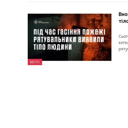
Вно
тіл
Сьог
коте
ряту
МІСТО