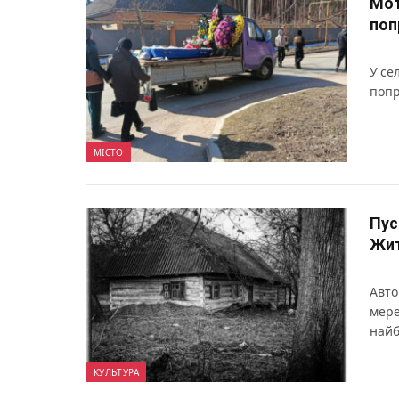
Мот
поп
У се
попр
МІСТО
Пус
Жит
Авто
мере
найб
КУЛЬТУРА