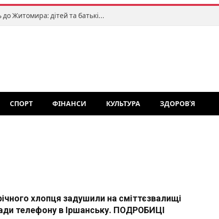
«Клоуни без кордонів» завітають до Житомира: дітей та батьків запрошують на яскраве міжнародне свято
СПОРТ
ФІНАНСИ
КУЛЬТУРА
ЗДОРОВ’Я
річного хлопця задушили на сміттєзвалищі
ади телефону в Іршанську. ПОДРОБИЦІ