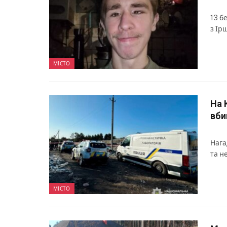
13 б
з Ір
МІСТО
На 
вби
Нага
та н
МІСТО