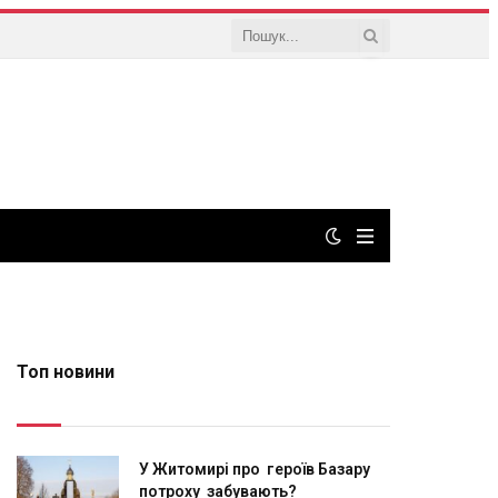
Топ новини
У Житомирі про героїв Базару
потроху забувають?