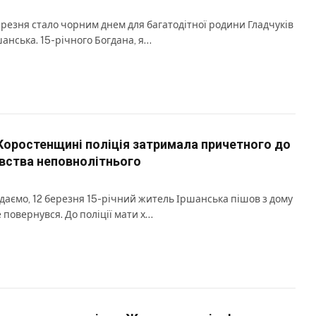
ерезня стало чорним днем для багатодітної родини Гладчуків
шанська. 15-річного Богдана, я…
Коростенщині поліція затримала причетного до
вства неповнолітнього
даємо, 12 березня 15-річний житель Іршанська пішов з дому
е повернувся. До поліції мати х…