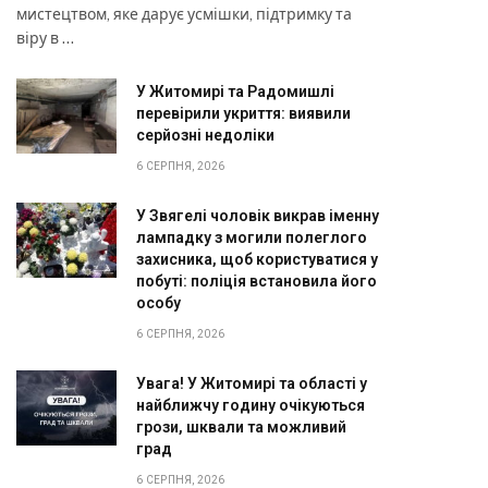
мистецтвом, яке дарує усмішки, підтримку та
віру в …
У Житомирі та Радомишлі
перевірили укриття: виявили
серйозні недоліки
6 СЕРПНЯ, 2026
У Звягелі чоловік викрав іменну
лампадку з могили полеглого
захисника, щоб користуватися у
побуті: поліція встановила його
особу
6 СЕРПНЯ, 2026
Увага! У Житомирі та області у
найближчу годину очікуються
грози, шквали та можливий
град
6 СЕРПНЯ, 2026