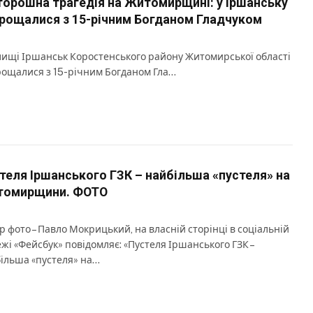
орошна трагедія на Житомирщині: у Іршанську
рощалися з 15-річним Богданом Гладчуком
лищі Іршанськ Коростенського району Житомирської області
ощалися з 15-річним Богданом Гла…
теля Іршанського ГЗК – найбільша «пустеля» на
омирщини. ФОТО
р фото – Павло Мокрицький, на власній сторінці в соціальній
жі «Фейсбук» повідомляє: «Пустеля Іршанського ГЗК –
ільша «пустеля» на…