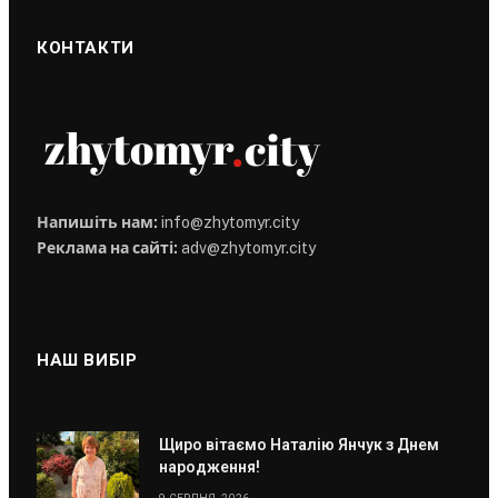
КОНТАКТИ
Напишіть нам:
info@zhytomyr.city
Реклама на сайті:
adv@zhytomyr.city
НАШ ВИБІР
Щиро вітаємо Наталію Янчук з Днем
народження!