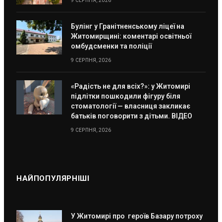
9 СЕРПНЯ, 2026
Булінг у Гранітненському ліцеї на
Житомирщині: коментарі освітньої
омбудсменки та поліції
9 СЕРПНЯ, 2026
«Радість не для всіх?»: у Житомирі
підлітки пошкодили фігуру біля
стоматології — власниця закликає
батьків поговорити з дітьми. ВІДЕО
9 СЕРПНЯ, 2026
НАЙПОПУЛЯРНІШІ
У Житомирі про героїв Базару потроху