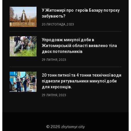
У Житомирі про героїв Базару потроху
забувають?
20 ЛИСТОПАДА, 2023
Упродовж минулої доби в
Житомирській області виявлено тіла
двох потопельників
29 ЛИПНЯ, 2023
20 тонн питної та 4 тонни технічної води
підвезли рятувальники минулої доби
для херсонців.
29 ЛИПНЯ, 2023
© 2026 zhytomyr.city