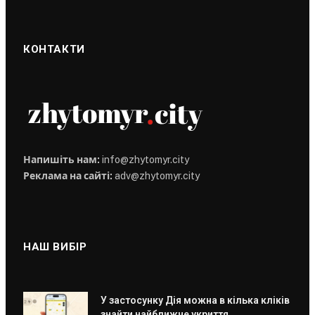
КОНТАКТИ
Напишіть нам:
info@zhytomyr.city
Реклама на сайті:
adv@zhytomyr.city
НАШ ВИБІР
У застосунку Дія можна в кілька кліків
знайти найближче укриття,