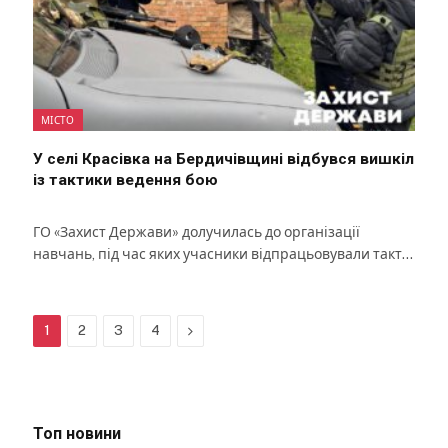
МІСТО
У селі Красівка на Бердичівщині відбувся вишкіл
із тактики ведення бою
ГО «Захист Держави» долучилась до організації
навчань, під час яких учасники відпрацьовували такт…
Next
1
2
3
4
Топ новини