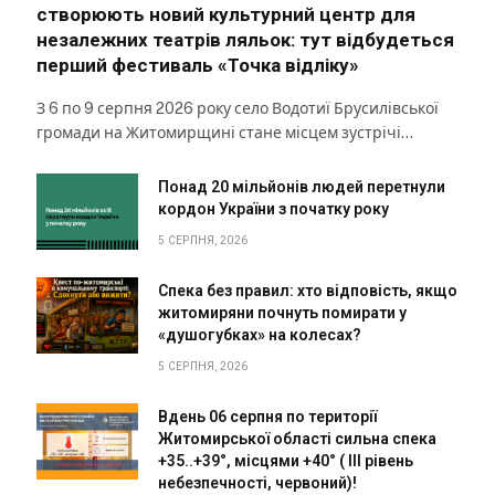
створюють новий культурний центр для
незалежних театрів ляльок: тут відбудеться
перший фестиваль «Точка відліку»
З 6 по 9 серпня 2026 року село Водотиї Брусилівської
громади на Житомирщині стане місцем зустрічі…
Понад 20 мільйонів людей перетнули
кордон України з початку року
5 СЕРПНЯ, 2026
Спека без правил: хто відповість, якщо
житомиряни почнуть помирати у
«душогубках» на колесах?
5 СЕРПНЯ, 2026
Вдень 06 серпня по території
Житомирської області сильна спека
+35..+39°, місцями +40° ( III рівень
небезпечності, червоний)!