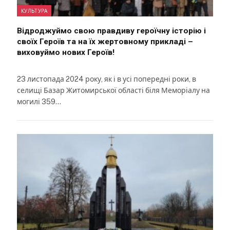
КУЛЬТУРА
Відроджуймо свою правдиву героїчну історію і
своїх Героїв та на їх жертовному прикладі –
виховуймо нових Героїв!
23 листопада 2024 року, як і в усі попередні роки, в
селищі Базар Житомирської області біля Меморіалу на
могилі 359…