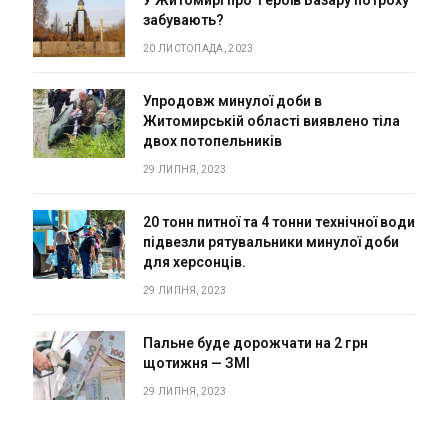
У Житомирі про героїв Базару потроху
забувають?
20 ЛИСТОПАДА, 2023
Упродовж минулої доби в
Житомирській області виявлено тіла
двох потопельників
29 ЛИПНЯ, 2023
20 тонн питної та 4 тонни технічної води
підвезли рятувальники минулої доби
для херсонців.
29 ЛИПНЯ, 2023
Пальне буде дорожчати на 2 грн
щотижня — ЗМІ
29 ЛИПНЯ, 2023