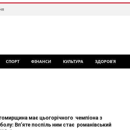
ня
СПОРТ
ФІНАНСИ
КУЛЬТУРА
ЗДОРОВ’Я
омирщина має цьогорічного чемпіона з
болу: Вп’яте поспіль ним стає романівський