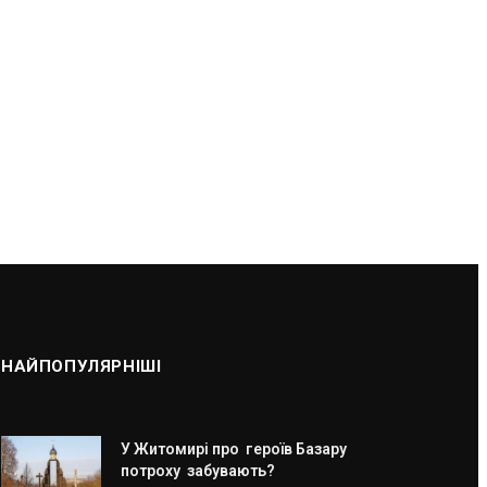
НАЙПОПУЛЯРНІШІ
У Житомирі про героїв Базару
потроху забувають?