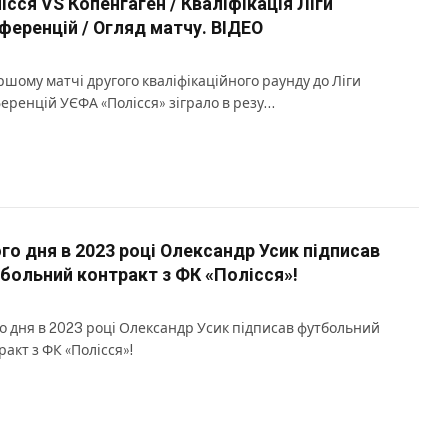
ісся VS Копенгаген / Кваліфікація Ліги
ференцій / Огляд матчу. ВІДЕО
ршому матчі другого кваліфікаційного раунду до Ліги
еренцій УЄФА «Полісся» зіграло в резу…
го дня в 2023 році Олександр Усик підписав
больний контракт з ФК «Полісся»!
о дня в 2023 році Олександр Усик підписав футбольний
ракт з ФК «Полісся»!