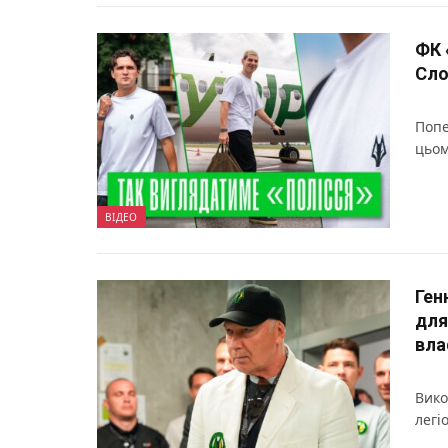
ФК 
Сло
Попе
цьом
ВІДЕО
Ген
для
вла
Вико
легі