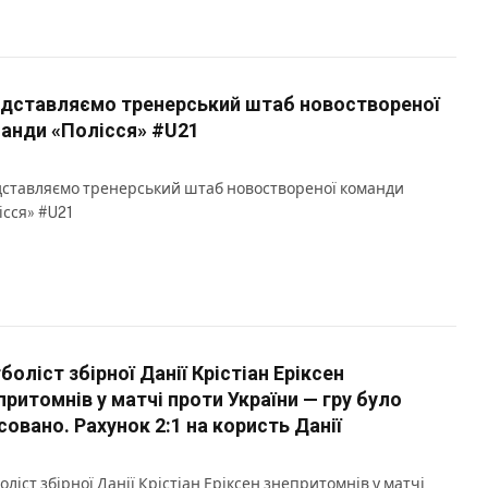
дставляємо тренерський штаб новоствореної
анди «Полісся» #U21
ставляємо тренерський штаб новоствореної команди
ісся» #U21
боліст збірної Данії Крістіан Еріксен
притомнів у матчі проти України — гру було
совано. Рахунок 2:1 на користь Данії
оліст збірної Данії Крістіан Еріксен знепритомнів у матчі