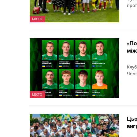
прот
МІСТО
«По
між
Клуб
Чемп
МІСТО
Цьо
виг