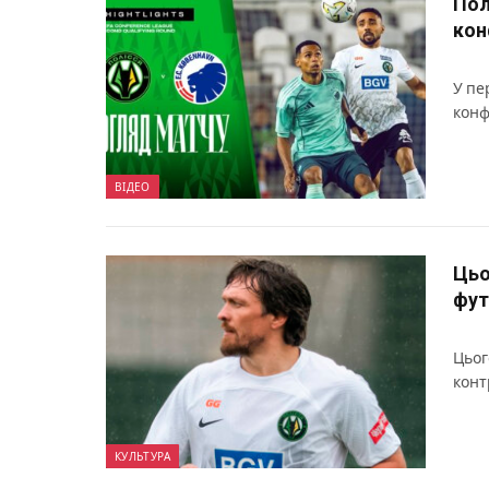
Пол
кон
У пе
конф
ВІДЕО
Цьо
фут
Цьог
конт
КУЛЬТУРА