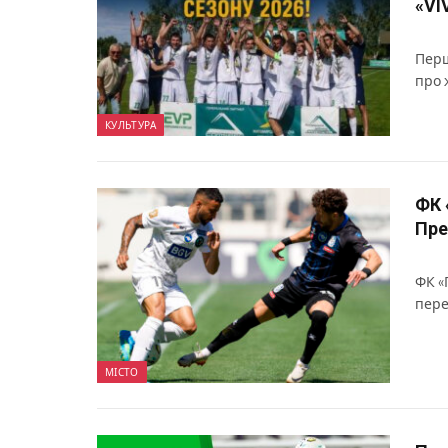
«VI
Перш
про 
КУЛЬТУРА
ФК 
Пре
ФК «
пере
МІСТО