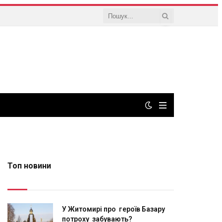
Топ новини
У Житомирі про героїв Базару
потроху забувають?