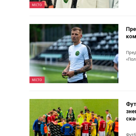
МІСТО
Пре
ком
Пред
«Пол
МІСТО
Фут
зне
ска
Футб