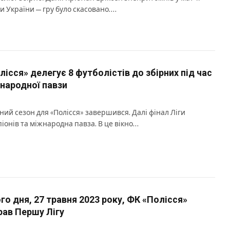
и України — гру було скасовано….
лісся» делегує 8 футболістів до збірних під час
народної павзи
ний сезон для «Полісся» завершився. Далі фінал Ліги
іонів та міжнародна павза. В це вікно…
го дня, 27 травня 2023 року, ФК «Полісся»
рав Першу Лігу