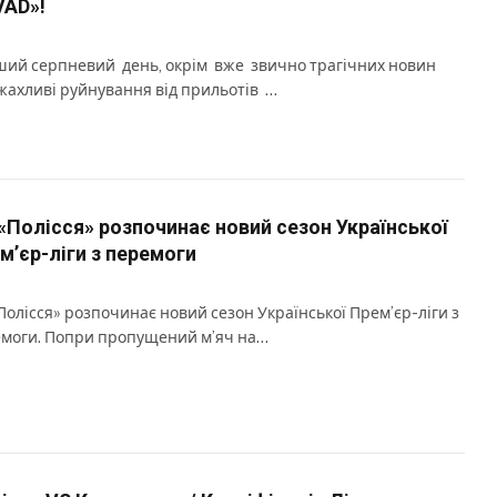
VAD»!
ий серпневий день, окрім вже звично трагічних новин
жахливі руйнування від прильотів …
«Полісся» розпочинає новий сезон Української
м’єр-ліги з перемоги
Полісся» розпочинає новий сезон Української Прем’єр-ліги з
моги. Попри пропущений м’яч на…