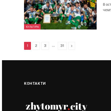
В ос
чемп
КУЛЬТУРА
…
Next
1
2
3
31
КОНТАКТИ