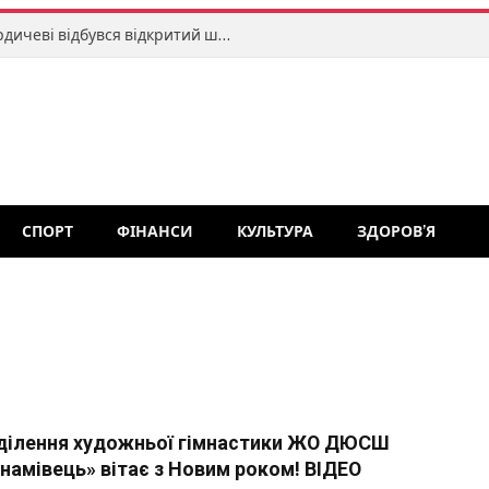
Меморіал Романа Хитрича: у Бердичеві відбувся відкритий шаховий турнір
СПОРТ
ФІНАНСИ
КУЛЬТУРА
ЗДОРОВ’Я
ділення художньої гімнастики ЖО ДЮСШ
намівець» вітає з Новим роком! ВІДЕО