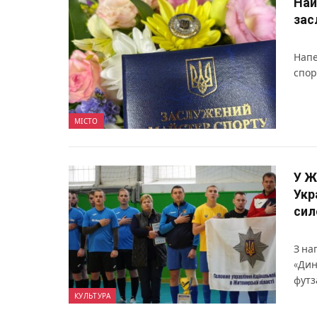
Най
зас
Напе
спор
МІСТО
У Ж
Укр
сил
З на
«Дин
футз
КУЛЬТУРА