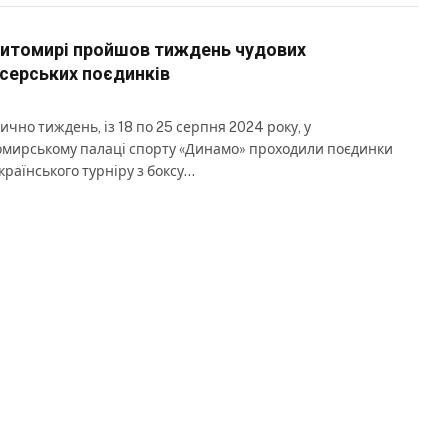
итомирі пройшов тиждень чудових
серських поєдинків
ично тиждень, із 18 по 25 серпня 2024 року, у
мирському палаці спорту «Динамо» проходили поєдинки
країнського турніру з боксу…