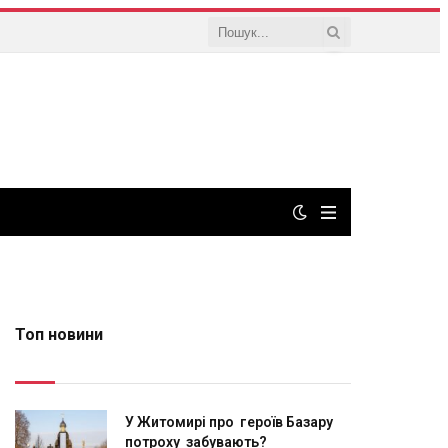
Топ новини
У Житомирі про героїв Базару
потроху забувають?