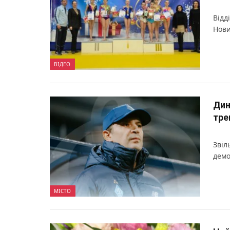
Відд
Нови
ВІДЕО
Дин
тре
Звіл
демо
МІСТО