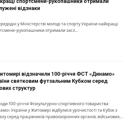
кращі спортсмени-рукопашники отримали
лужені відзнаки
редодні у Міністерстві молоді та спорту України найкращі
тсмени-рукопашники отримали засл…
итомирі відзначили 100-річчя ФСТ «Динамо»
аїни святковим футзальним Кубком серед
ових структур
годи 100-річчя Фізкультурно-спортивного товариства
амо» України у Житомирі відбулися урочистості та Кубок з
алу серед працівників правоохоронних органів, військових…