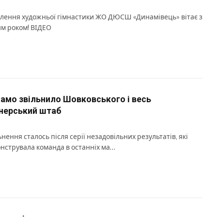
ілення художньої гімнастики ЖО ДЮСШ «Динамівець» вітає з
м роком! ВІДЕО
амо звільнило Шовковського і весь
нерський штаб
ьнення сталось після серії незадовільних результатів, які
нструвала команда в останніх ма…