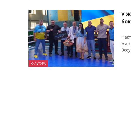
У Ж
бок
Факт
жито
Всеу
КУЛЬТУРА