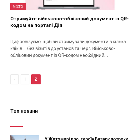
МІСТО
Отримуйте військово-обліковий документ із QR-
кодом на порталі Дія
Цифровізуємо, щоб ви отримували документи в кілька
кліків — без візитів до установ та черг. Військово-
обліковий документ із QR-кодом необхідний…
Previous
1
2
Топ новини
У Житомирі про героїв Базару потроху