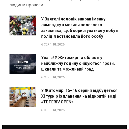
людини провели …
У Звягелі чоловік викрав іменну
лампадку з могили полеглого
захисника, щоб користуватися у побуті:
поліція встановила його особу
6 СЕРПНЯ, 2026
Увага! У Житомирі та області у
найближчу годину очікуються грози,
шквали та можливий град
6 СЕРПНЯ, 2026
У Житомирі 15–16 серпня відбудеться
XI турнір із плавання на відкритій воді
«TETERIV OPEN»
6 СЕРПНЯ, 2026