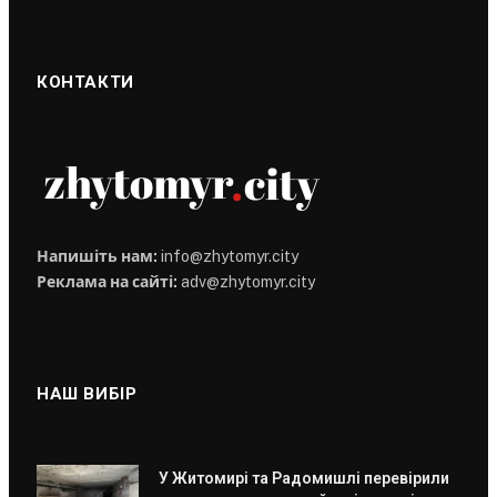
КОНТАКТИ
Напишіть нам:
info@zhytomyr.city
Реклама на сайті:
adv@zhytomyr.city
НАШ ВИБІР
У Житомирі та Радомишлі перевірили