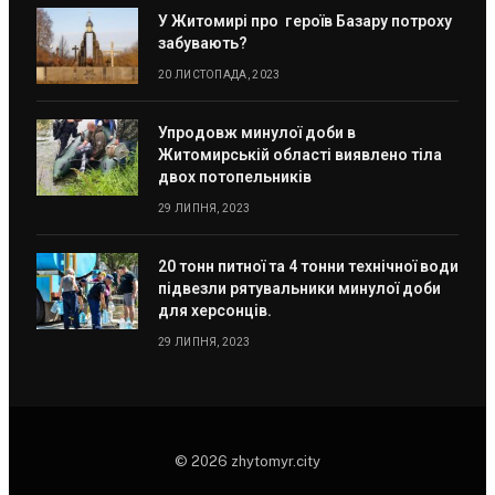
У Житомирі про героїв Базару потроху
забувають?
20 ЛИСТОПАДА, 2023
Упродовж минулої доби в
Житомирській області виявлено тіла
двох потопельників
29 ЛИПНЯ, 2023
20 тонн питної та 4 тонни технічної води
підвезли рятувальники минулої доби
для херсонців.
29 ЛИПНЯ, 2023
© 2026 zhytomyr.city