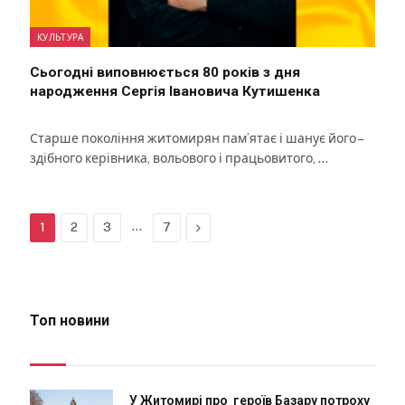
КУЛЬТУРА
Сьогодні виповнюється 80 років з дня
народження Сергія Івановича Кутишенка
Старше покоління житомирян пам’ятає і шанує його –
здібного керівника, вольового і працьовитого, …
…
Next
1
2
3
7
Топ новини
У Житомирі про героїв Базару потроху