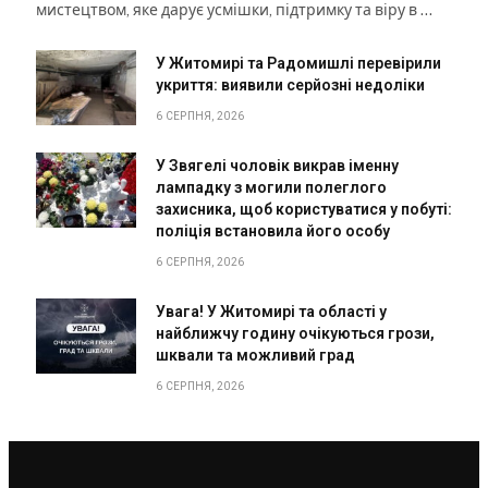
мистецтвом, яке дарує усмішки, підтримку та віру в …
У Житомирі та Радомишлі перевірили
укриття: виявили серйозні недоліки
6 СЕРПНЯ, 2026
У Звягелі чоловік викрав іменну
лампадку з могили полеглого
захисника, щоб користуватися у побуті:
поліція встановила його особу
6 СЕРПНЯ, 2026
Увага! У Житомирі та області у
найближчу годину очікуються грози,
шквали та можливий град
6 СЕРПНЯ, 2026