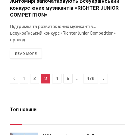
Житомирі започатковують Всеукраїнський
конкурс юних музикантів «RICHTER JUNIOR
COMPETITION»
Підтримка та розвиток юних музикантів…
Всеукраїнський конкурс «Richter Junior Competition»
провод…
READ MORE
Previous
…
Next
1
2
3
4
5
478
Топ новини