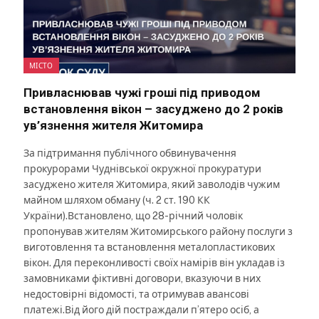
МІСТО
Привласнював чужі гроші під приводом
встановлення вікон – засуджено до 2 років
ув’язнення жителя Житомира
За підтримання публічного обвинувачення
прокурорами Чуднівської окружної прокуратури
засуджено жителя Житомира, який заволодів чужим
майном шляхом обману (ч. 2 ст. 190 КК
України).Встановлено, що 28-річний чоловік
пропонував жителям Житомирського району послуги з
виготовлення та встановлення металопластикових
вікон. Для переконливості своїх намірів він укладав із
замовниками фіктивні договори, вказуючи в них
недостовірні відомості, та отримував авансові
платежі.Від його дій постраждали п’ятеро осіб, а