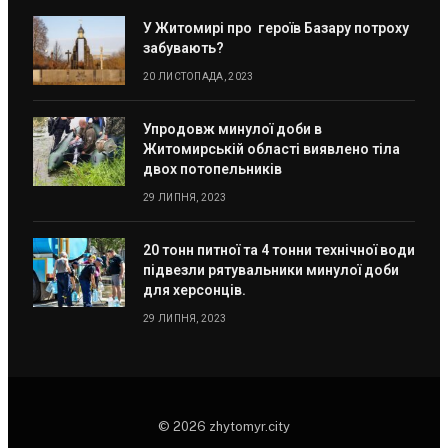
У Житомирі про героїв Базару потроху
забувають?
20 ЛИСТОПАДА, 2023
Упродовж минулої доби в
Житомирській області виявлено тіла
двох потопельників
29 ЛИПНЯ, 2023
20 тонн питної та 4 тонни технічної води
підвезли рятувальники минулої доби
для херсонців.
29 ЛИПНЯ, 2023
© 2026 zhytomyr.city