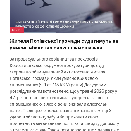
МІСТО
Жителя Потіївської громади судитимуть за
умисне вбивство своєї співмешканки
За процесуального керівництва прокурорів
Коростишівської окружної прокуратури до суду
скеровано обвинувальний акт стосовно жителя
Потіївської громади, який умисно вбив свою
співмешканку (ч. 1 ст. 115 КК України).Досудовим
розслідуванням встановлено, що у травні 2026 року у
47-річного чоловіка виникла суперечка зі своєю
співмешканкою, з якою вони вживали алкогольні
напої. Після цього чоловік взяв ніж та наніс жінці 3
удари в область тулубу. Аби приховати свою
причетність він викликав поліцію та швидку допомогу
з телефону сусідки.Також встановлено, що чоловік вже