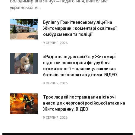
Володимирівна Янчук — педагогиня, вчителька
української м…
Булінг у Гранітненському ліцеї на
Житомирщині: коментарі освітньої
омбудсменки та поліції
9 СЕРПНЯ, 2026
«Радість не для всіх?»: у Житомирі
підлітки пошкодили фігуру біля
стоматології — власниця закликає
батьків поговорити з дітьми. ВІДЕО
9 СЕРПНЯ, 2026
Троє людей постраждали цієї ночі
внаслідок чергової російської атаки на
Житомирщину. ВІДЕО
9 СЕРПНЯ, 2026