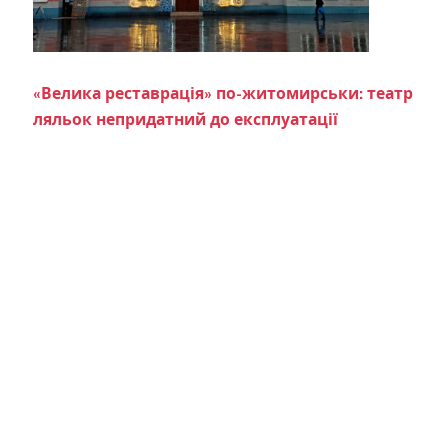
«Велика реставрація» по-житомирськи: театр
ляльок непридатний до експлуатації