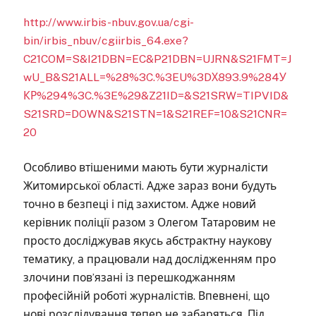
http://www.irbis-nbuv.gov.ua/cgi-
bin/irbis_nbuv/cgiirbis_64.exe?
C21COM=S&I21DBN=EC&P21DBN=UJRN&S21FMT=J
wU_B&S21ALL=%28%3C.%3EU%3DХ893.9%284У
КР%294%3C.%3E%29&Z21ID=&S21SRW=TIPVID&
S21SRD=DOWN&S21STN=1&S21REF=10&S21CNR=
20
Особливо втішеними мають бути журналісти
Житомирської області. Адже зараз вони будуть
точно в безпеці і під захистом. Адже новий
керівник поліції разом з Олегом Татаровим не
просто досліджував якусь абстрактну наукову
тематику, а працювали над дослідженням про
злочини пов’язані із перешкоджанням
професійній роботі журналістів. Впевнені, що
нові розслідування тепер не забаряться. Під