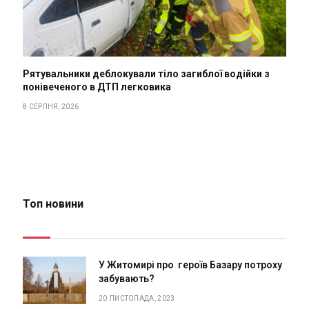
Рятувальники деблокували тіло загиблої водійки з
понівеченого в ДТП легковика
8 СЕРПНЯ, 2026
Топ новини
У Житомирі про героїв Базару потроху
забувають?
20 ЛИСТОПАДА, 2023