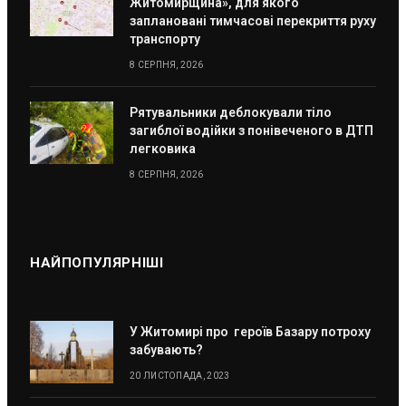
Житомирщина», для якого
заплановані тимчасові перекриття руху
транспорту
8 СЕРПНЯ, 2026
Рятувальники деблокували тіло
загиблої водійки з понівеченого в ДТП
легковика
8 СЕРПНЯ, 2026
НАЙПОПУЛЯРНІШІ
У Житомирі про героїв Базару потроху
забувають?
20 ЛИСТОПАДА, 2023