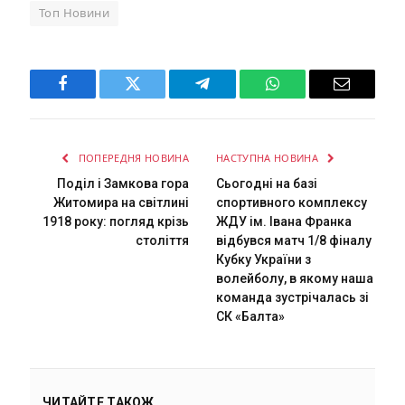
Топ Новини
Facebook
Twitter
Telegram
WhatsApp
Email
ПОПЕРЕДНЯ НОВИНА
НАСТУПНА НОВИНА
Поділ і Замкова гора
Сьогодні на базі
Житомира на світлині
спортивного комплексу
1918 року: погляд крізь
ЖДУ ім. Івана Франка
століття
відбувся матч 1/8 фіналу
Кубку України з
волейболу, в якому наша
команда зустрічалась зі
СК «Балта»
ЧИТАЙТЕ ТАКОЖ