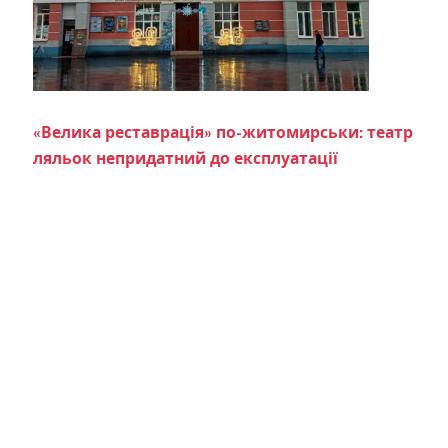
«Велика реставрація» по-житомирськи: театр
ляльок непридатний до експлуатації